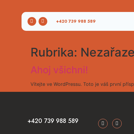
+420 739 988 589
Rubrika:
Nezařaz
Ahoj všichni!
Vítejte ve WordPressu. Toto je váš první pří
+420 739 988 589