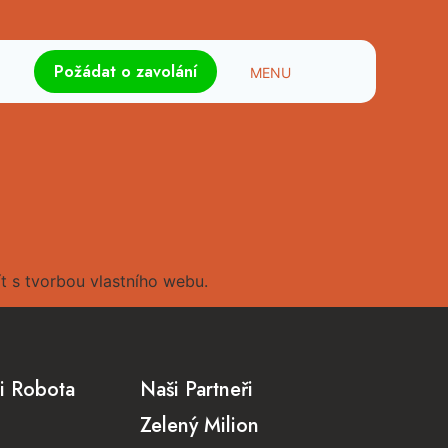
Požádat o zavolání
t s tvorbou vlastního webu.
i Robota
Naši Partneři
Zelený Milion