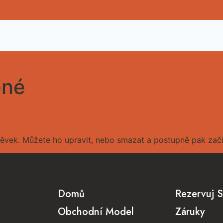
ené
spěvek. Můžete ho upravit, nebo smazat a postupně pak začí
Domů
Rezervuj S
Obchodní Model
Záruky